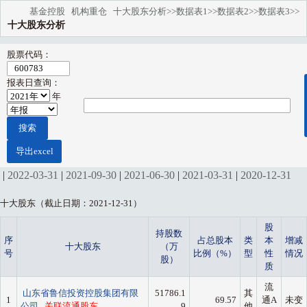
基金控股
机构重仓
十大股东分析>>
数据表1>>
数据表2>>
数据表3>>
十大股东分析
股票代码：
报表日查询：
年
|
2022-03-31
|
2021-09-30
|
2021-06-30
|
2021-03-31
|
2020-12-31
十大股东（截止日期：2021-12-31）
股
持股数
序
占总股本
类
本
增减
十大股东
（万
号
比例（%）
型
性
情况
股）
质
流
山东省鲁信投资控股集团有限
51786.1
其
1
69.57
通A
未变
公司
关联流通股东
9
他