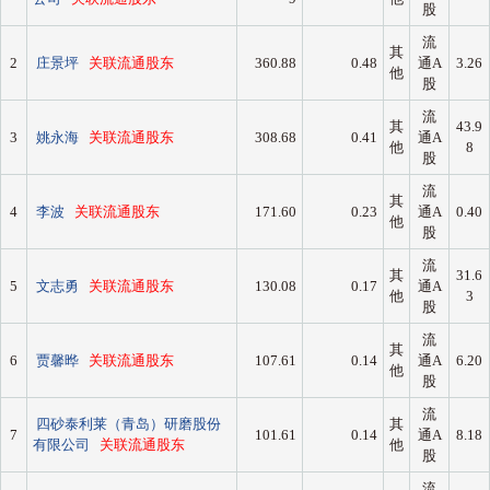
股
流
其
2
庄景坪
关联流通股东
360.88
0.48
通A
3.26
他
股
流
其
43.9
3
姚永海
关联流通股东
308.68
0.41
通A
他
8
股
流
其
4
李波
关联流通股东
171.60
0.23
通A
0.40
他
股
流
其
31.6
5
文志勇
关联流通股东
130.08
0.17
通A
他
3
股
流
其
6
贾馨晔
关联流通股东
107.61
0.14
通A
6.20
他
股
流
四砂泰利莱（青岛）研磨股份
其
7
101.61
0.14
通A
8.18
有限公司
关联流通股东
他
股
流