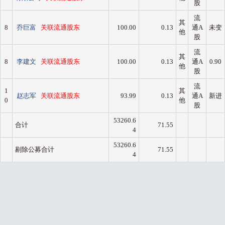
股
流
其
8
乔巨富
关联流通股东
100.00
0.13
通A
未变
他
股
流
其
8
李建文
关联流通股东
100.00
0.13
通A
0.90
他
股
流
1
其
赵志军
关联流通股东
93.99
0.13
通A
新进
0
他
股
53260.6
合计
71.55
4
53260.6
剔除公募合计
71.55
4