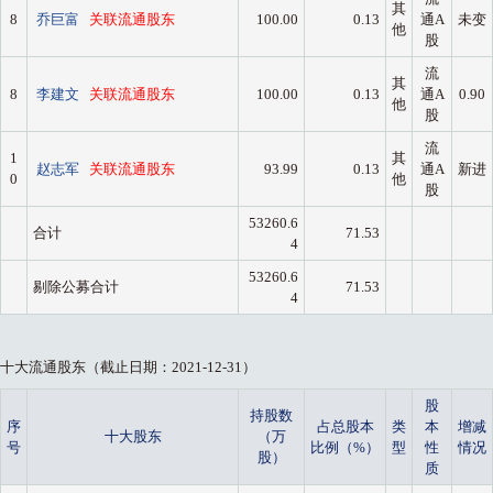
其
8
乔巨富
关联流通股东
100.00
0.13
通A
未变
他
股
流
其
8
李建文
关联流通股东
100.00
0.13
通A
0.90
他
股
流
1
其
赵志军
关联流通股东
93.99
0.13
通A
新进
0
他
股
53260.6
合计
71.53
4
53260.6
剔除公募合计
71.53
4
十大流通股东（截止日期：2021-12-31）
股
持股数
序
占总股本
类
本
增减
十大股东
（万
号
比例（%）
型
性
情况
股）
质