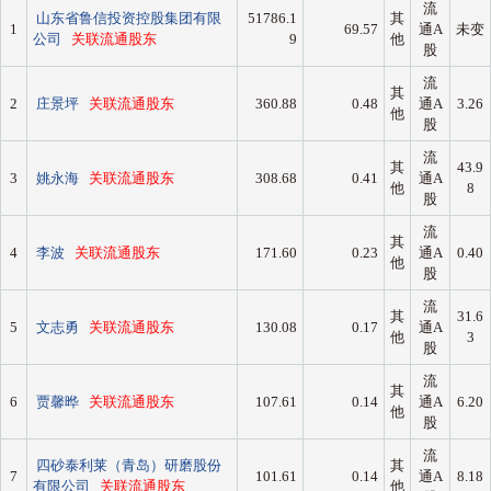
流
山东省鲁信投资控股集团有限
51786.1
其
1
69.57
通A
未变
公司
关联流通股东
9
他
股
流
其
2
庄景坪
关联流通股东
360.88
0.48
通A
3.26
他
股
流
其
43.9
3
姚永海
关联流通股东
308.68
0.41
通A
他
8
股
流
其
4
李波
关联流通股东
171.60
0.23
通A
0.40
他
股
流
其
31.6
5
文志勇
关联流通股东
130.08
0.17
通A
他
3
股
流
其
6
贾馨晔
关联流通股东
107.61
0.14
通A
6.20
他
股
流
四砂泰利莱（青岛）研磨股份
其
7
101.61
0.14
通A
8.18
有限公司
关联流通股东
他