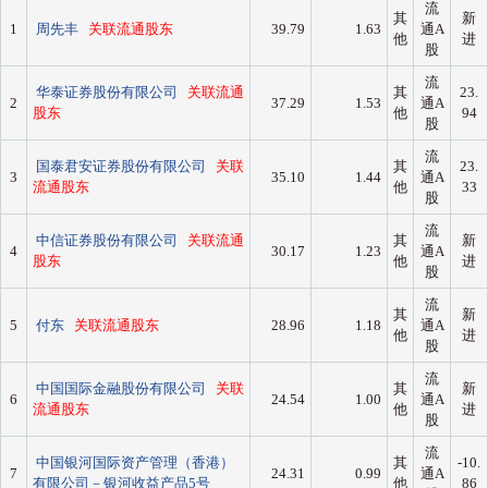
流
其
新
1
周先丰
关联流通股东
39.79
1.63
通A
他
进
股
流
华泰证券股份有限公司
关联流通
其
23.
2
37.29
1.53
通A
股东
他
94
股
流
国泰君安证券股份有限公司
关联
其
23.
3
35.10
1.44
通A
流通股东
他
33
股
流
中信证券股份有限公司
关联流通
其
新
4
30.17
1.23
通A
股东
他
进
股
流
其
新
5
付东
关联流通股东
28.96
1.18
通A
他
进
股
流
中国国际金融股份有限公司
关联
其
新
6
24.54
1.00
通A
流通股东
他
进
股
流
中国银河国际资产管理（香港）
其
-10.
7
24.31
0.99
通A
有限公司－银河收益产品5号
他
86