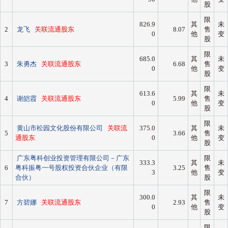
股
限
826.9
其
未
2
龙飞
关联流通股东
8.07
售
0
他
变
股
限
685.0
其
未
3
朱勇杰
关联流通股东
6.68
售
0
他
变
股
限
613.6
其
未
4
谢皑霞
关联流通股东
5.99
售
0
他
变
股
限
黄山市松园文化股份有限公司
关联流
375.0
其
未
5
3.66
售
通股东
0
他
变
股
广东粤科创业投资管理有限公司－广东
限
333.3
其
未
6
粤科振粤一号股权投资合伙企业（有限
3.25
售
3
他
变
合伙）
股
限
300.0
其
未
7
方碧娜
关联流通股东
2.93
售
0
他
变
股
限