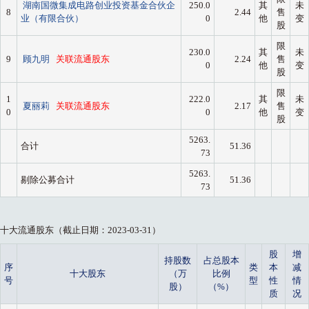
湖南国微集成电路创业投资基金合伙企
250.0
其
未
8
2.44
售
业（有限合伙）
0
他
变
股
限
230.0
其
未
9
顾九明
关联流通股东
2.24
售
0
他
变
股
限
1
222.0
其
未
夏丽莉
关联流通股东
2.17
售
0
0
他
变
股
5263.
合计
51.36
73
5263.
剔除公募合计
51.36
73
十大流通股东（截止日期：2023-03-31）
股
增
持股数
占总股本
序
类
本
减
十大股东
（万
比例
号
型
性
情
股）
（%）
质
况