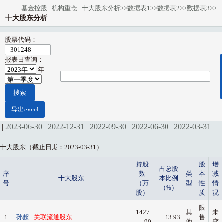
基金控股
机构重仓
十大股东分析>>
数据表1>>
数据表2>>
数据表3>>
十大股东分析
股票代码：
报表日查询：
年
|
2023-06-30
|
2022-12-31
|
2022-09-30
|
2022-06-30
|
2022-03-31
十大股东（截止日期：2023-03-31）
持股
股
增
占总股
序
数
类
本
减
十大股东
本比例
号
（万
型
性
情
（%）
股）
质
况
限
1427.
其
未
1
孙超
关联流通股东
13.93
售
90
他
变